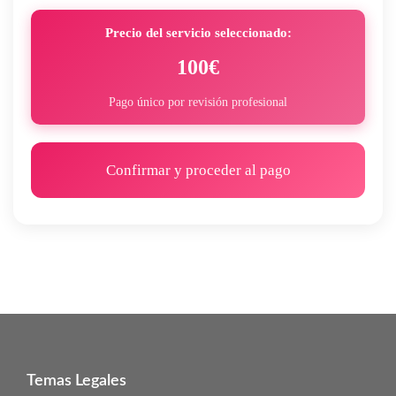
Precio del servicio seleccionado:
100€
Pago único por revisión profesional
Confirmar y proceder al pago
Temas Legales