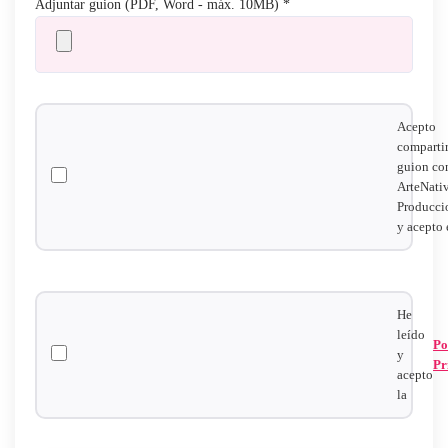
Adjuntar guion (PDF, Word - máx. 10MB) *
Acepto
comparti
guion co
ArteNati
Producci
y acepto 
He
leído
Po
y
Pr
acepto
la