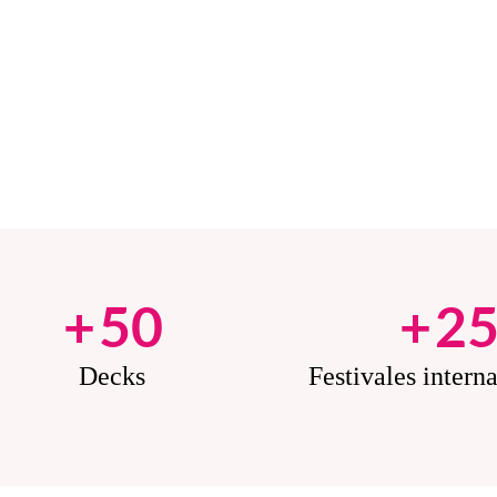
+
50
+
2
Decks
Festivales intern