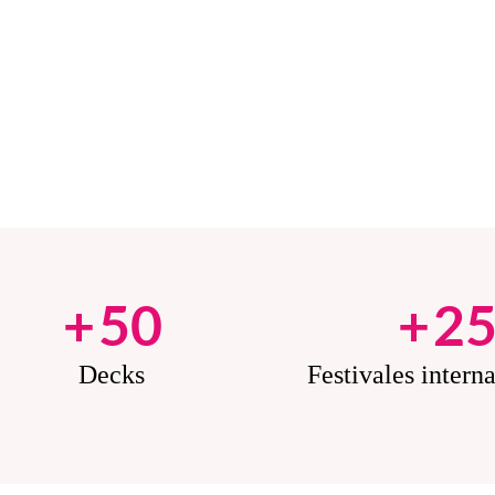
+
50
+
2
Decks
Festivales intern