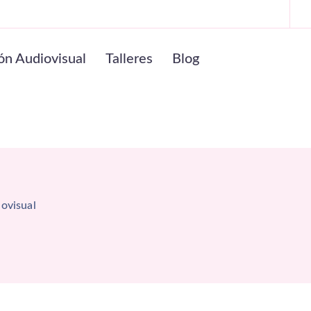
ón Audiovisual
Talleres
Blog
iovisual