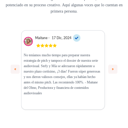
potenciado en su proceso creativo. Aquí algunas voces que lo cuentan en
primera persona.
Maitane -
17 Dic, 2024
Fran
No teníamos mucho tiempo para preparar nuestra
Trabajar man
estrategia de pitch y tampoco el dossier de nuestra serie
increíble. Gra
audiovisual. Stefy y Mía se adecuaron rápidamente a
comercializ
nuestro plazo cortísimo, ¡3 días! Fueron súper generosas
DESIERTO" es
y nos dieron valiosos consejos, ellas ya habían hecho
asesoramient
antes el mismo pitch. Las recomiendo 100%. - Maitane
una alegría e
del Olmo, Productora y financiera de contenidos
más de lo que
audiovisuales
Metáfora Vis