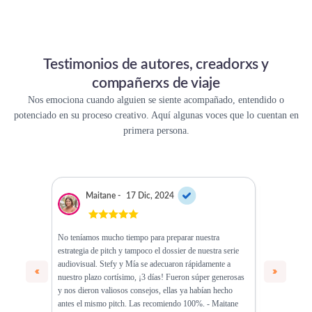
Testimonios de autores, creadorxs y
compañerxs de viaje
Nos emociona cuando alguien se siente acompañado, entendido o
potenciado en su proceso creativo. Aquí algunas voces que lo cuentan en
primera persona.
Maitane -
17 Dic, 2024
Fran
No teníamos mucho tiempo para preparar nuestra
Trabajar man
estrategia de pitch y tampoco el dossier de nuestra serie
increíble. Gra
audiovisual. Stefy y Mía se adecuaron rápidamente a
comercializ
nuestro plazo cortísimo, ¡3 días! Fueron súper generosas
DESIERTO" es
y nos dieron valiosos consejos, ellas ya habían hecho
asesoramient
antes el mismo pitch. Las recomiendo 100%. - Maitane
una alegría e