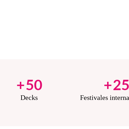
+
50
+
2
Decks
Festivales intern