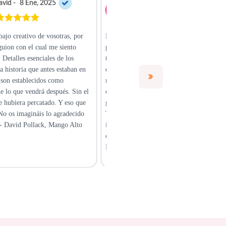
vid -
8 Ene, 2025
Jessica -
2 Ene, 2025
bajo creativo de vosotras, por
Mía y Stefany forman una dupla imbatible
guion con el cual me siento
ponen corazón, pasión y profesionalidad 
Detalles esenciales de los
todo lo que hacen. En cada proyecto en el
a historia que antes estaban en
que hemos colaborado, nos han devuelto 
a son establecidos como
mirada cuidada y detallista. Su creativida
 lo que vendrá después. Sin el
compromiso se reflejan cuando combinan
e hubiera percatado. Y eso que
guion, producción y dirección creativa.
 No os imagináis lo agradecido
Tenerlas cerca es garantía de calidad e
 - David Pollack, Mango Alto
innovación. Son un equipo que eleva
cualquier proyecto. - Jessica Costilla,
Ejecutiva de Cuentas Implicate.org