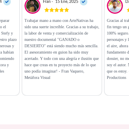
4
Fran -
15 Ene, 2025
Da
eparar
Trabajar mano a mano con ArteNativas ha
Gracias al tra
o el
sido una suerte increíble. Gracias a su trabajo,
fin tengo un 
. Stefy y
la labor de venta y comercialización de
100% seguro. 
stro plazo
nuestro documental "GANADO o
personajes y l
nerosas y
DESIERTO" está siendo mucho más sencilla.
el aire, ahor
ya habían
El asesoramiento en guion ha sido muy
fundamento de
ecomiendo
acertado. Y todo con una alegría e ilusión que
dossier, no m
tora y
hace que creas en tu proyecto más de lo que
soy el autor.
les
uno podía imaginar! - Fran Vaquero,
que os estoy.
Metáfora Visual
Productions